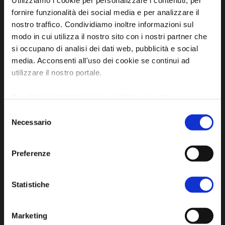
Utilizziamo i cookie per personalizzare i contenuti, per
fornire funzionalità dei social media e per analizzare il
Official tourist information site of the Union of
nostro traffico. Condividiamo inoltre informazioni sul
modo in cui utilizza il nostro sito con i nostri partner che
Municipalities of Bassa Romagna
si occupano di analisi dei dati web, pubblicità e social
Piazza della Libertà, 13
media. Acconsenti all'uso dei cookie se continui ad
48012 Bagnacavallo (RA)
utilizzare il nostro portale.
Tel. +39 0545 280898
Per ulteriori informazioni è possibile consultare
turismo@unione.labassaromagna.it
l'informativa sulla
Privacy Policy
e la
Cookie Policy
.
Selezione
P.IVA e Cod. Fiscale 02291370399
Necessario
del
P.E.C. pg.unione.labassaromagna.it@legalmail.it
consenso
Preferenze
Statistiche
Privacy policy
Cookie policy
Marketing