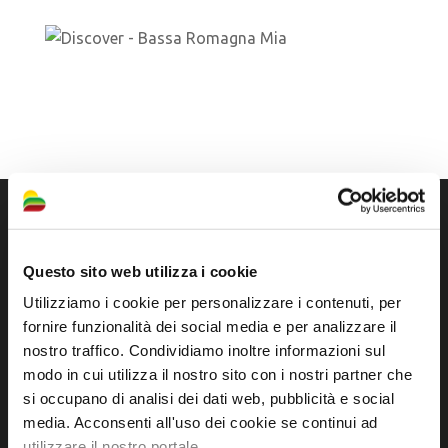
Questo sito web utilizza i cookie
Utilizziamo i cookie per personalizzare i contenuti, per
Official tourist information site of the Union of
fornire funzionalità dei social media e per analizzare il
Municipalities of Bassa Romagna
nostro traffico. Condividiamo inoltre informazioni sul
modo in cui utilizza il nostro sito con i nostri partner che
Piazza della Libertà, 13
si occupano di analisi dei dati web, pubblicità e social
48012 Bagnacavallo (RA)
media. Acconsenti all'uso dei cookie se continui ad
Tel. +39 0545 280898
utilizzare il nostro portale.