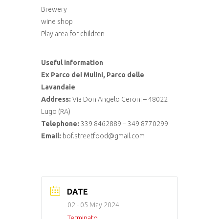
Brewery
wine shop
Play area for children
Useful information
Ex Parco dei Mulini, Parco delle
Lavandaie
Address:
Via Don Angelo Ceroni – 48022
Lugo (RA)
Telephone:
339 8462889 – 349 8770299
Email:
bof.streetfood@gmail.com
DATE
02 - 05 May 2024
Terminato