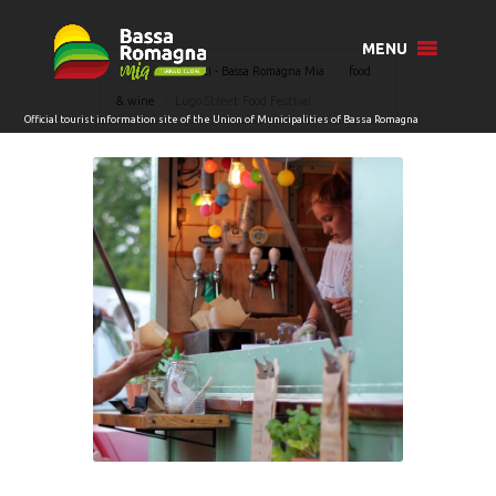
MENU
Home
Eventi - Bassa Romagna Mia
food
& wine
Lugo Street Food Festival