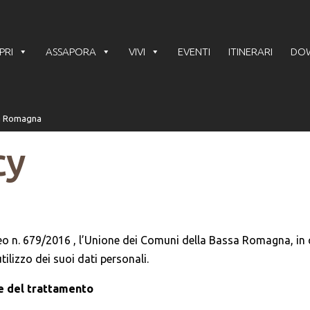
PRI
ASSAPORA
VIVI
EVENTI
ITINERARI
DO
cy
eo n. 679/2016 , l’Unione dei Comuni della Bassa Romagna, in q
tilizzo dei suoi dati personali.
are del trattamento