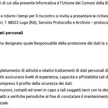
ali di cui alla presente Informativa è l’Unione dei Comuni dell
e ridurre i tempi per il riscontro si invita a presentare le richie
i, 1 48022 Lugo (RA), Servizio Protocollo e Archivio – proto
ati personali
 designato quale Responsabile della protezione dei dati la s
spletamento di attività e relativi trattamenti di dati personali 
i assicurano livelli di esperienza, capacità e affidabilità tali da
ompreso il profilo della sicurezza dei dati.
uzioni, compiti ed oneri in capo a tali soggetti terzi con la de
i a verifiche periodiche al fine di constatare il mantenimento d
ziale.