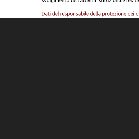
svolgimento dell’attività istituzionale rela
Dati del responsabile della protezione dei d