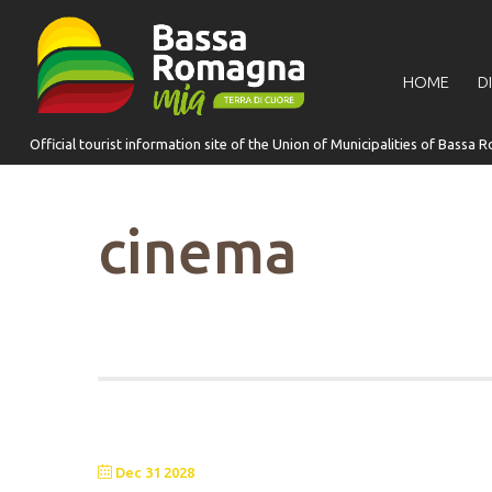
for:
HOME
D
cinema
Dec 31 2028