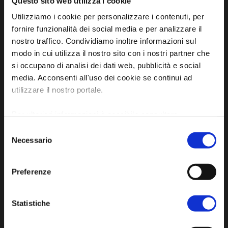
Questo sito web utilizza i cookie
Piazza della Libertà, 13
Utilizziamo i cookie per personalizzare i contenuti, per
48012 Bagnacavallo (RA)
fornire funzionalità dei social media e per analizzare il
Tel. +39 0545 280898
nostro traffico. Condividiamo inoltre informazioni sul
turismo@unione.labassaromagna.it
modo in cui utilizza il nostro sito con i nostri partner che
si occupano di analisi dei dati web, pubblicità e social
P.IVA e Cod. Fiscale 02291370399
media. Acconsenti all'uso dei cookie se continui ad
P.E.C. pg.unione.labassaromagna.it@legalmail.it
utilizzare il nostro portale.
Per ulteriori informazioni è possibile consultare
l'informativa sulla
Privacy Policy
e la
Cookie Policy
.
Selezione
Necessario
del
Privacy policy
consenso
Cookie policy
Preferenze
Accessibility
Statistiche