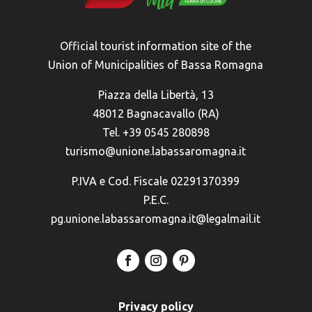
Official tourist information site of the
Union of Municipalities of Bassa Romagna
Piazza della Libertà, 13
48012 Bagnacavallo (RA)
Tel. +39 0545 280898
turismo@unione.labassaromagna.it
P.IVA e Cod. Fiscale 02291370399
P.E.C.
pg.unione.labassaromagna.it@legalmail.it
Privacy policy