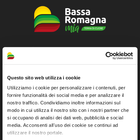
Official tourist information site of the Union of
Municipalities of Bassa Romagna
Piazza della Libertà, 13
Questo sito web utilizza i cookie
48012 Bagnacavallo (RA)
Utilizziamo i cookie per personalizzare i contenuti, per
Tel. +39 0545 280898
fornire funzionalità dei social media e per analizzare il
turismo@unione.labassaromagna.it
nostro traffico. Condividiamo inoltre informazioni sul
P.IVA e Cod. Fiscale 02291370399
modo in cui utilizza il nostro sito con i nostri partner che
si occupano di analisi dei dati web, pubblicità e social
P.E.C. pg.unione.labassaromagna.it@legalmail.it
media. Acconsenti all'uso dei cookie se continui ad
utilizzare il nostro portale.