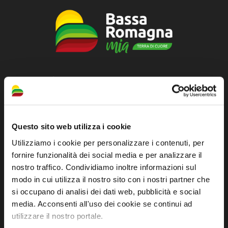
Official tourist information site of the Union of
Municipalities of Bassa Romagna
Piazza della Libertà, 13
Questo sito web utilizza i cookie
48012 Bagnacavallo (RA)
Utilizziamo i cookie per personalizzare i contenuti, per
Tel. +39 0545 280898
fornire funzionalità dei social media e per analizzare il
turismo@unione.labassaromagna.it
nostro traffico. Condividiamo inoltre informazioni sul
P.IVA e Cod. Fiscale 02291370399
modo in cui utilizza il nostro sito con i nostri partner che
si occupano di analisi dei dati web, pubblicità e social
P.E.C. pg.unione.labassaromagna.it@legalmail.it
media. Acconsenti all'uso dei cookie se continui ad
utilizzare il nostro portale.