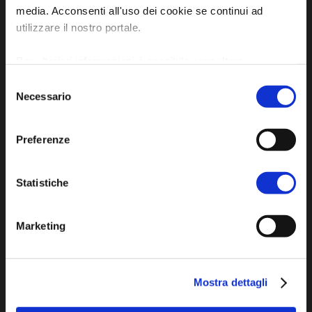
media. Acconsenti all'uso dei cookie se continui ad
P.IVA e Cod. Fiscale 02291370399
utilizzare il nostro portale.
P.E.C. pg.unione.labassaromagna.it@legalmail.it
Per ulteriori informazioni è possibile consultare
l'informativa sulla
Privacy Policy
e la
Cookie Policy
.
Selezione
Necessario
del
consenso
Privacy policy
Preferenze
Cookie policy
Accessibility
Statistiche
Marketing
Mostra dettagli
DISCOVER