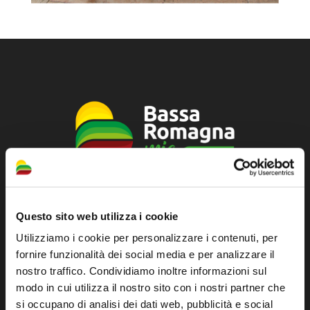
Official tourist information site of the Union of
Municipalities of Bassa Romagna
Questo sito web utilizza i cookie
Utilizziamo i cookie per personalizzare i contenuti, per
Piazza della Libertà, 13
fornire funzionalità dei social media e per analizzare il
48012 Bagnacavallo (RA)
nostro traffico. Condividiamo inoltre informazioni sul
Tel. +39 0545 280898
modo in cui utilizza il nostro sito con i nostri partner che
turismo@unione.labassaromagna.it
si occupano di analisi dei dati web, pubblicità e social