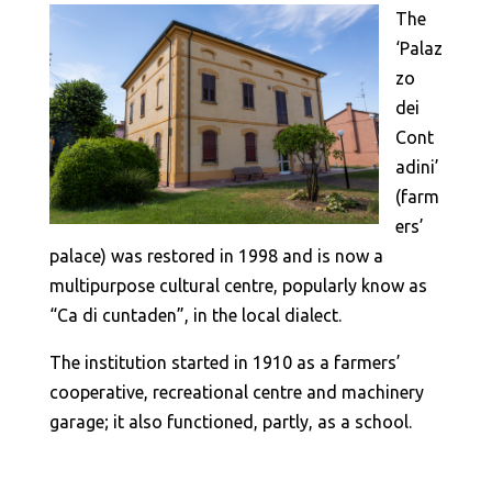
The
‘Palaz
zo
dei
Cont
adini’
(farm
ers’
palace) was restored in 1998 and is now a
multipurpose cultural centre, popularly know as
“Ca di cuntaden”, in the local dialect.
The institution started in 1910 as a farmers’
cooperative, recreational centre and machinery
garage; it also functioned, partly, as a school.