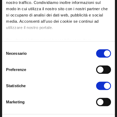
nostro traffico. Condividiamo inoltre informazioni sul
modo in cui utilizza il nostro sito con i nostri partner che
Piazza della Libertà, 13
si occupano di analisi dei dati web, pubblicità e social
48012 Bagnacavallo (RA)
media. Acconsenti all'uso dei cookie se continui ad
Tel. +39 0545 280898
utilizzare il nostro portale.
turismo@unione.labassaromagna.it
Per ulteriori informazioni è possibile consultare
P.IVA e Cod. Fiscale 02291370399
l'informativa sulla
Privacy Policy
e la
Cookie Policy
.
Selezione
P.E.C. pg.unione.labassaromagna.it@legalmail.it
Necessario
del
consenso
Preferenze
Privacy policy
Statistiche
Cookie policy
Accessibility
Marketing