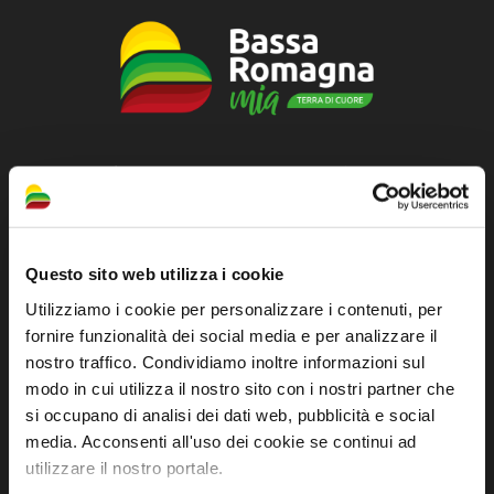
Official tourist information site of the Union of
Municipalities of Bassa Romagna
Piazza della Libertà, 13
Questo sito web utilizza i cookie
48012 Bagnacavallo (RA)
Utilizziamo i cookie per personalizzare i contenuti, per
Tel. +39 0545 280898
fornire funzionalità dei social media e per analizzare il
turismo@unione.labassaromagna.it
nostro traffico. Condividiamo inoltre informazioni sul
P.IVA e Cod. Fiscale 02291370399
modo in cui utilizza il nostro sito con i nostri partner che
si occupano di analisi dei dati web, pubblicità e social
P.E.C. pg.unione.labassaromagna.it@legalmail.it
media. Acconsenti all'uso dei cookie se continui ad
utilizzare il nostro portale.