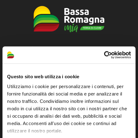
Official tourist information site of the Union of
Municipalities of Bassa Romagna
Piazza della Libertà, 13
Questo sito web utilizza i cookie
48012 Bagnacavallo (RA)
Utilizziamo i cookie per personalizzare i contenuti, per
Tel. +39 0545 280898
fornire funzionalità dei social media e per analizzare il
turismo@unione.labassaromagna.it
nostro traffico. Condividiamo inoltre informazioni sul
P.IVA e Cod. Fiscale 02291370399
modo in cui utilizza il nostro sito con i nostri partner che
si occupano di analisi dei dati web, pubblicità e social
P.E.C. pg.unione.labassaromagna.it@legalmail.it
media. Acconsenti all'uso dei cookie se continui ad
utilizzare il nostro portale.