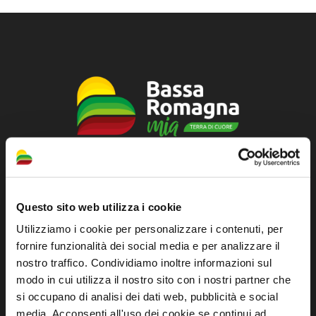
Official tourist information site of the Union of
Municipalities of Bassa Romagna
Questo sito web utilizza i cookie
Piazza della Libertà, 13
Utilizziamo i cookie per personalizzare i contenuti, per
48012 Bagnacavallo (RA)
fornire funzionalità dei social media e per analizzare il
Tel. +39 0545 280898
nostro traffico. Condividiamo inoltre informazioni sul
modo in cui utilizza il nostro sito con i nostri partner che
turismo@unione.labassaromagna.it
si occupano di analisi dei dati web, pubblicità e social
P.IVA e Cod. Fiscale 02291370399
media. Acconsenti all'uso dei cookie se continui ad