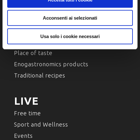
Environment and nature
Characters , History And Tradition
Acconsenti ai selezionati
Usa solo i cookie necessari
TASTE
Place of taste
Enogastronomics products
Traditional recipes
LIVE
Free time
Sport and Wellness
Events