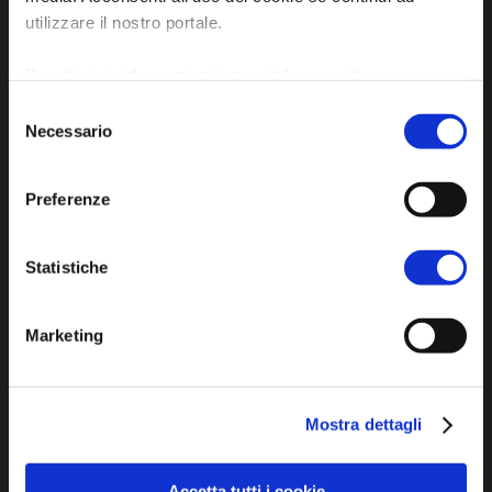
P.E.C. pg.unione.labassaromagna.it@legalmail.it
utilizzare il nostro portale.
Per ulteriori informazioni è possibile consultare
l'informativa sulla
Privacy Policy
e la
Cookie Policy
.
Selezione
Necessario
del
Privacy policy
consenso
Cookie policy
Preferenze
Accessibility
Statistiche
Marketing
DISCOVER
Mostra dettagli
Arts and Culture
Accetta tutti i cookie