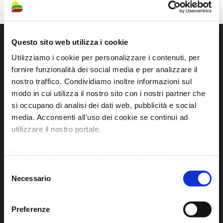
Questo sito web utilizza i cookie
Utilizziamo i cookie per personalizzare i contenuti, per
fornire funzionalità dei social media e per analizzare il
nostro traffico. Condividiamo inoltre informazioni sul
modo in cui utilizza il nostro sito con i nostri partner che
si occupano di analisi dei dati web, pubblicità e social
media. Acconsenti all'uso dei cookie se continui ad
utilizzare il nostro portale.
Official tourist information site of the Union of
Municipalities of Bassa Romagna
Per ulteriori informazioni è possibile consultare
l'informativa sulla
Privacy Policy
e la
Cookie Policy
.
Selezione
Piazza della Libertà, 13
Necessario
del
48012 Bagnacavallo (RA)
consenso
Tel. +39 0545 280898
Preferenze
turismo@unione.labassaromagna.it