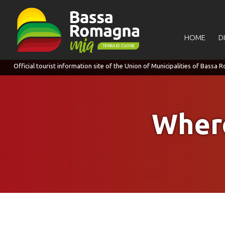
for:
HOME
D
Where