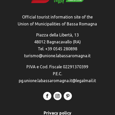
Official tourist information site of the
Union of Municipalities of Bassa Romagna
Piazza della Libertà, 13
48012 Bagnacavallo (RA)
Tel. +39 0545 280898
turismo@unione.labassaromagna.it
P.IVA e Cod. Fiscale 02291370399
P.E.C.
pg.unione.labassaromagna.it@legalmail.it
Privacy policy