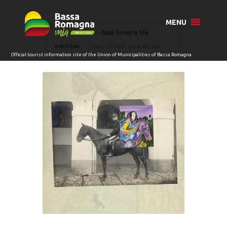
MENU
Home
Eventi - Bassa Romagna Mia
exhibition
Come un’onda, come un volo