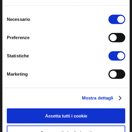
Per ulteriori informazioni è possibile consultare
Privacy policy
l'informativa sulla
Privacy Policy
e la
Cookie Policy
.
Selezione
Necessario
Cookie policy
del
Accessibility
consenso
Preferenze
Statistiche
Marketing
DISCOVER
Arts and Culture
Mostra dettagli
Environment and nature
Characters , History And Tradition
Accetta tutti i cookie