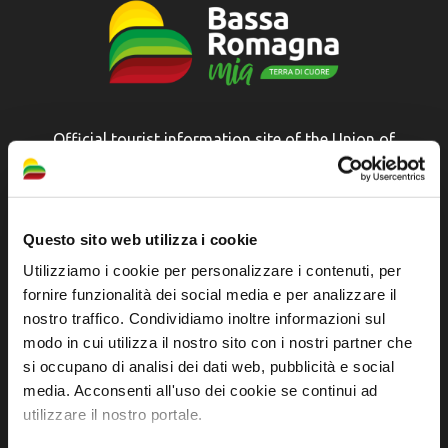
Official tourist information site of the Union of
Municipalities of Bassa Romagna
Piazza della Libertà, 13
48012 Bagnacavallo (RA)
Questo sito web utilizza i cookie
Tel. +39 0545 280898
Utilizziamo i cookie per personalizzare i contenuti, per
turismo@unione.labassaromagna.it
fornire funzionalità dei social media e per analizzare il
nostro traffico. Condividiamo inoltre informazioni sul
P.IVA e Cod. Fiscale 02291370399
modo in cui utilizza il nostro sito con i nostri partner che
P.E.C. pg.unione.labassaromagna.it@legalmail.it
si occupano di analisi dei dati web, pubblicità e social
media. Acconsenti all'uso dei cookie se continui ad
utilizzare il nostro portale.