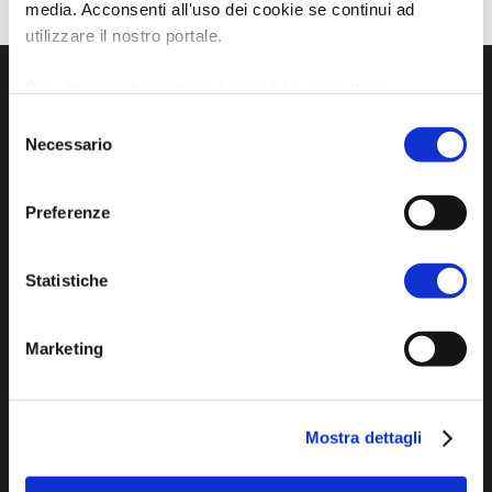
media. Acconsenti all'uso dei cookie se continui ad
utilizzare il nostro portale.
Per ulteriori informazioni è possibile consultare
l'informativa sulla
Privacy Policy
e la
Cookie Policy
.
Selezione
Necessario
del
consenso
Preferenze
Statistiche
Official tourist information site of the Union of
Municipalities of Bassa Romagna
Marketing
Piazza della Libertà, 13
48012 Bagnacavallo (RA)
Tel. +39 0545 280898
Mostra dettagli
turismo@unione.labassaromagna.it