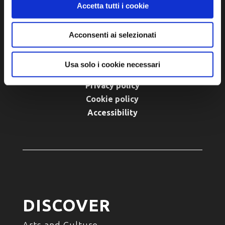
Accetta tutti i cookie
P.IVA e Cod. Fiscale 02291370399
P.E.C. pg.unione.labassaromagna.it@legalmail.it
Acconsenti ai selezionati
Usa solo i cookie necessari
Privacy policy
Cookie policy
Accessibility
DISCOVER