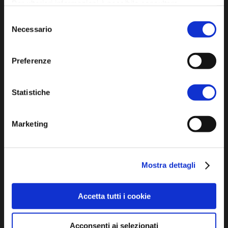
Per ulteriori informazioni è possibile consultare
Privacy policy
l'informativa sulla
Privacy Policy
e la
Cookie Policy
.
Selezione
Cookie policy
Necessario
del
Accessibility
consenso
Preferenze
Statistiche
Marketing
DISCOVER
Arts and Culture
Mostra dettagli
Environment and nature
Characters , History And Tradition
Accetta tutti i cookie
Acconsenti ai selezionati