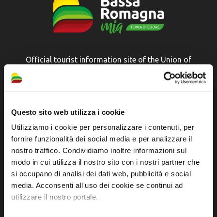
Official tourist information site of the Union of
Municipalities of Bassa Romagna
Piazza della Libertà, 13
48012 Bagnacavallo (RA)
Questo sito web utilizza i cookie
Tel. +39 0545 280898
Utilizziamo i cookie per personalizzare i contenuti, per
turismo@unione.labassaromagna.it
fornire funzionalità dei social media e per analizzare il
nostro traffico. Condividiamo inoltre informazioni sul
P.IVA e Cod. Fiscale 02291370399
modo in cui utilizza il nostro sito con i nostri partner che
P.E.C. pg.unione.labassaromagna.it@legalmail.it
si occupano di analisi dei dati web, pubblicità e social
media. Acconsenti all'uso dei cookie se continui ad
utilizzare il nostro portale.