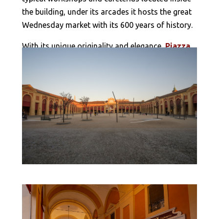
the building, under its arcades it hosts the great
Wednesday market with its 600 years of history.
With its unique originality and elegance,
Piazza
Nuova
in
Bagnacavallo
is the 18th century
square with elliptical shape and porticos. Ancient
location of butcheries and fishmongers, today
with its taverns it is a recreational and romantic
place.