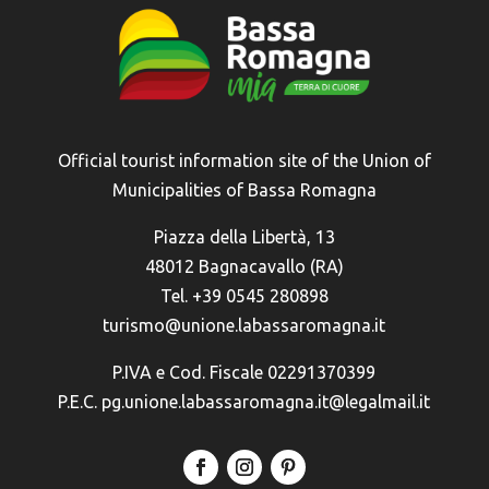
Official tourist information site of the Union of
Municipalities of Bassa Romagna
Piazza della Libertà, 13
48012 Bagnacavallo (RA)
Tel. +39 0545 280898
turismo@unione.labassaromagna.it
P.IVA e Cod. Fiscale 02291370399
P.E.C. pg.unione.labassaromagna.it@legalmail.it