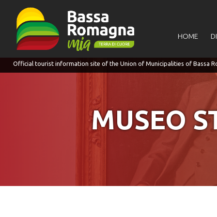
for:
HOME
D
MUSEO S