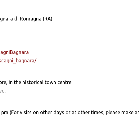
agnara di Romagna (RA)
cagniBagnara
scagni_bagnara/
e, in the historical town centre.
ed.
pm (For visits on other days or at other times, please make a