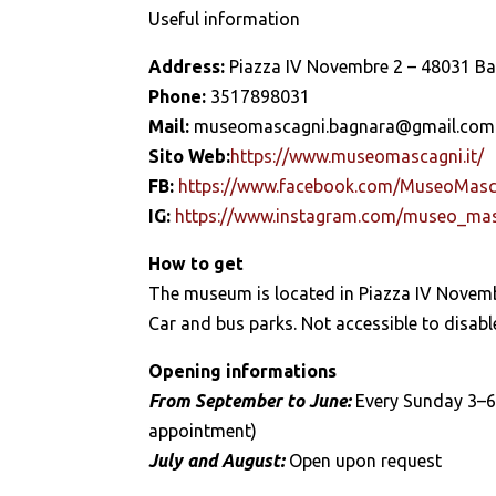
Useful information
Address:
Piazza IV Novembre 2 – 48031 B
Phone:
3517898031
Mail:
museomascagni.bagnara@gmail.com
Sito Web:
https://www.museomascagni.it/
FB:
https://www.facebook.com/MuseoMas
IG
:
https://www.instagram.com/museo_ma
How to get
The museum is located in Piazza IV Novembr
Car and bus parks. Not accessible to disabl
Opening informations
From September to June:
Every Sunday 3–6 
appointment)
July and August:
Open upon request