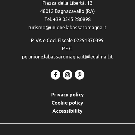
Piazza della Libertà, 13
48012 Bagnacavallo (RA)
Tel. +39 0545 280898
turismo@unione.labassaromagna.it
P.IVA e Cod. Fiscale 02291370399
P.E.C.
pg.unione.labassaromagna.it@legalmail.it
Privacy policy
Cookie policy
Accessibility