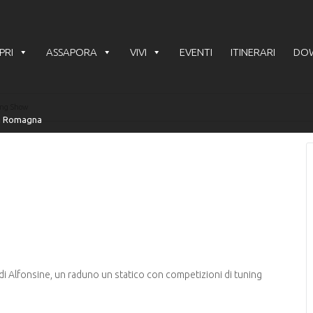
PRI
ASSAPORA
VIVI
EVENTI
ITINERARI
DO
ing Show
i Alfonsine, un raduno un statico con competizioni di tuning