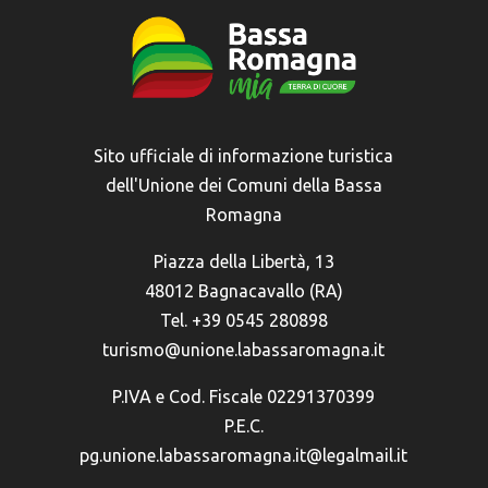
Sito ufficiale di informazione turistica
dell'Unione dei Comuni della Bassa
Romagna
Piazza della Libertà, 13
48012 Bagnacavallo (RA)
Tel. +39 0545 280898
turismo@unione.labassaromagna.it
P.IVA e Cod. Fiscale 02291370399
P.E.C.
pg.unione.labassaromagna.it@legalmail.it