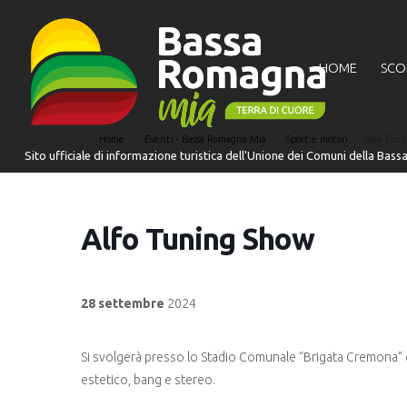
HOME
SCO
Home
Eventi - Bassa Romagna Mia
Sport e motori
Alfo Tun
Alfo Tuning Show
28 settembre
2024
Si svolgerà presso lo Stadio Comunale “Brigata Cremona” d
estetico, bang e stereo.