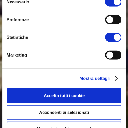
Necessario
VIVI
del
consenso
Preferenze
TERRA DI VITE
Persone di cuore che amano la loro terra e ogni
Statistiche
giorno conservano la sua ricchezza culturale
trasmettendo il buon vivere e il legame con la
tradizione.
Marketing
Vivi tutto questo condividendo attimi di gioia nelle
feste, nelle sagre, negli eventi e nelle attività
sportive.
Mostra dettagli
Accetta tutti i cookie
Acconsenti ai selezionati