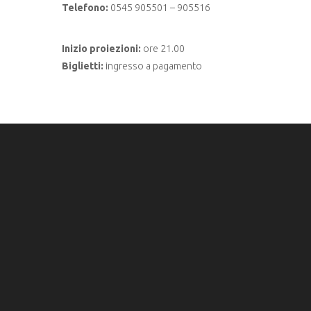
Telefono:
0545 905501 – 905516
Inizio proiezioni:
ore 21.00
Biglietti:
ingresso a pagamento