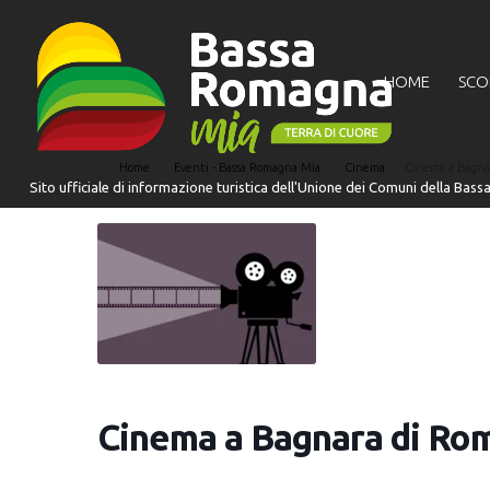
HOME
SCO
Home
Eventi - Bassa Romagna Mia
Cinema
Cinema a Bagna
Cinema a Bagnara di Ro