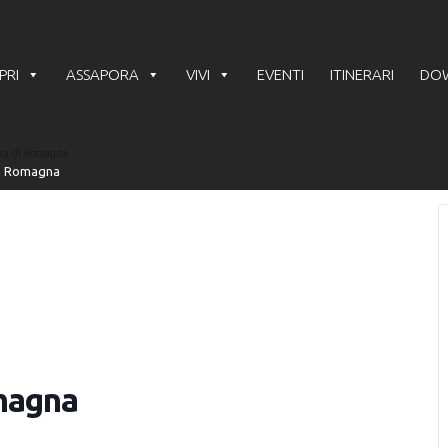
PRI
ASSAPORA
VIVI
EVENTI
ITINERARI
DO
ra di Romagna
magna