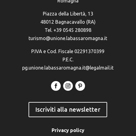
Romagna
Piazza della Libertà, 13
48012 Bagnacavallo (RA)
Tel. +39 0545 280898
turismo@unione.labassaromagna.it
P.IVA e Cod. Fiscale 02291370399
P.E.C.
pg.unione.labassaromagna.it@legalmail.it
Iscriviti alla newsletter
Privacy policy