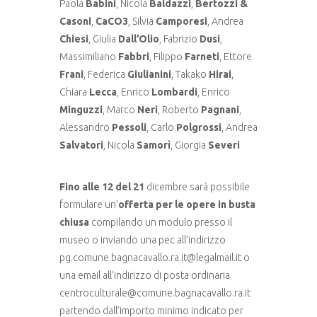
Paola
Babini
, Nicola
Baldazzi
,
Bertozzi &
Casoni
,
CaCO3
, Silvia
Camporesi
, Andrea
Chiesi
, Giulia
Dall’Olio
, Fabrizio
Dusi
,
Massimiliano
Fabbri
, Filippo
Farneti
, Ettore
Frani
, Federica
Giulianini
, Takako
Hirai
,
Chiara
Lecca
, Enrico
Lombardi
, Enrico
Minguzzi
, Marco
Neri
, Roberto
Pagnani
,
Alessandro
Pessoli
, Carlo
Polgrossi
, Andrea
Salvatori
, Nicola
Samorì
, Giorgia
Severi
Fino alle 12 del 21
dicembre sarà possibile
formulare un’
offerta per le opere in busta
chiusa
compilando un modulo presso il
museo o inviando una pec all’indirizzo
pg.comune.bagnacavallo.ra.it@legalmail.it o
una email all’indirizzo di posta ordinaria
centroculturale@comune.bagnacavallo.ra.it
partendo dall’importo minimo indicato per