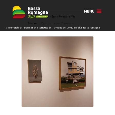
MENU
Home
Eventi - Bassa Romagna Mia
Mostre
Doni d’arte per Traversara