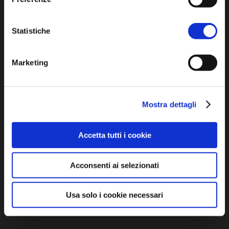
Tel. +39 0545 280898
turismo@unione.labassaromagna.it
Statistiche
P.IVA e Cod. Fiscale 02291370399
P.E.C. pg.unione.labassaromagna.it@legalmail.it
Marketing
Mostra dettagli
Iscriviti alla newsletter
Accetta tutti i cookie
Acconsenti ai selezionati
Privacy policy
Cookie policy
Dichiarazione di accessibilità
Usa solo i cookie necessari