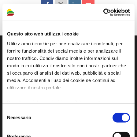
Questo sito web utilizza i cookie
Utilizziamo i cookie per personalizzare i contenuti, per
fornire funzionalità dei social media e per analizzare il
nostro traffico. Condividiamo inoltre informazioni sul
modo in cui utilizza il nostro sito con i nostri partner che
si occupano di analisi dei dati web, pubblicità e social
media. Acconsenti all'uso dei cookie se continui ad
utilizzare il nostro portale.
Per ulteriori informazioni è possibile consultare
Sito ufficiale di informazione turistica
l'informativa sulla
Privacy Policy
e la
Cookie Policy
.
Selezione
dell'Unione dei Comuni della Bassa Romagna
Necessario
del
consenso
Piazza della Libertà, 13
48012 Bagnacavallo (RA)
Preferenze