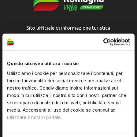
Sito ufficiale di informazione turistica
dell'Unione dei Comuni della Bassa Romagna
Piazza della Libertà, 13
48012 Bagnacavallo (RA)
Questo sito web utilizza i cookie
Tel. +39 0545 280898
Utilizziamo i cookie per personalizzare i contenuti, per
turismo@unione.labassaromagna.it
fornire funzionalità dei social media e per analizzare il
P.IVA e Cod. Fiscale 02291370399
nostro traffico. Condividiamo inoltre informazioni sul
modo in cui utilizza il nostro sito con i nostri partner che
P.E.C. pg.unione.labassaromagna.it@legalmail.it
si occupano di analisi dei dati web, pubblicità e social
media. Acconsenti all'uso dei cookie se continui ad
utilizzare il nostro portale.
Per ulteriori informazioni è possibile consultare