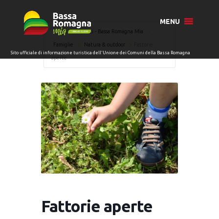
MENU
Home
Eventi - Bassa Romagna Mia
Famiglie
Natura & outdoor
Fattorie
aperte
Fattorie aperte