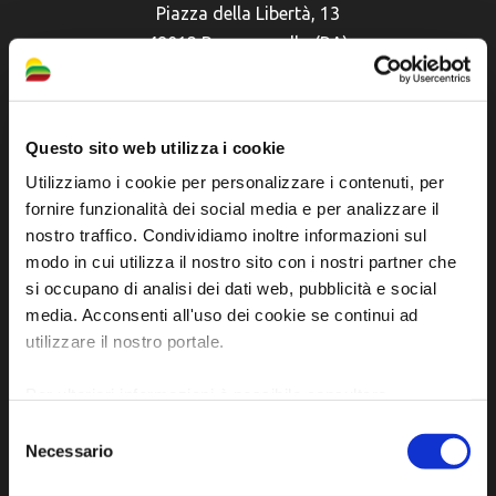
Piazza della Libertà, 13
48012 Bagnacavallo (RA)
Tel. +39 0545 280898
turismo@unione.labassaromagna.it
Questo sito web utilizza i cookie
P.IVA e Cod. Fiscale 02291370399
P.E.C. pg.unione.labassaromagna.it@legalmail.it
Utilizziamo i cookie per personalizzare i contenuti, per
fornire funzionalità dei social media e per analizzare il
nostro traffico. Condividiamo inoltre informazioni sul
modo in cui utilizza il nostro sito con i nostri partner che
si occupano di analisi dei dati web, pubblicità e social
media. Acconsenti all'uso dei cookie se continui ad
Iscriviti alla newsletter
utilizzare il nostro portale.
Per ulteriori informazioni è possibile consultare
Privacy policy
l'informativa sulla
Privacy Policy
e la
Cookie Policy
.
Selezione
Cookie policy
Necessario
del
Dichiarazione di accessibilità
consenso