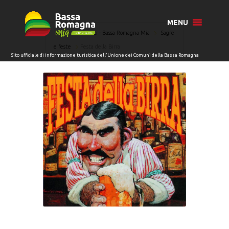
MENU
Home
Eventi - Bassa Romagna Mia
Sagre
e feste
Festa della Birra