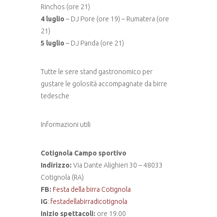
Rinchos (ore 21)
4 luglio
– DJ Pore (ore 19) – Rumatera (ore
21)
5 luglio
– DJ Panda (ore 21)
Tutte le sere stand gastronomico per
gustare le golosità accompagnate da birre
tedesche
Informazioni utili
Cotignola Campo sportivo
Indirizzo:
Via Dante Alighieri 30 – 48033
Cotignola (RA)
FB:
Festa della birra Cotignola
IG
:
festadellabirradicotignola
Inizio spettacoli:
ore 19.00