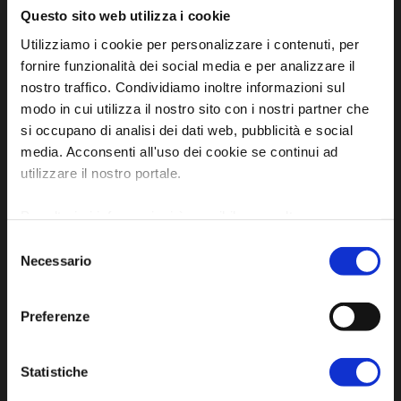
Questo sito web utilizza i cookie
Utilizziamo i cookie per personalizzare i contenuti, per
Iscriviti alla newsletter
fornire funzionalità dei social media e per analizzare il
nostro traffico. Condividiamo inoltre informazioni sul
modo in cui utilizza il nostro sito con i nostri partner che
Privacy policy
si occupano di analisi dei dati web, pubblicità e social
Cookie policy
media. Acconsenti all'uso dei cookie se continui ad
Dichiarazione di accessibilità
utilizzare il nostro portale.
Per ulteriori informazioni è possibile consultare
l'informativa sulla
Privacy Policy
e la
Cookie Policy
.
Selezione
Necessario
del
consenso
Preferenze
SCOPRI
Arte e Cultura
Statistiche