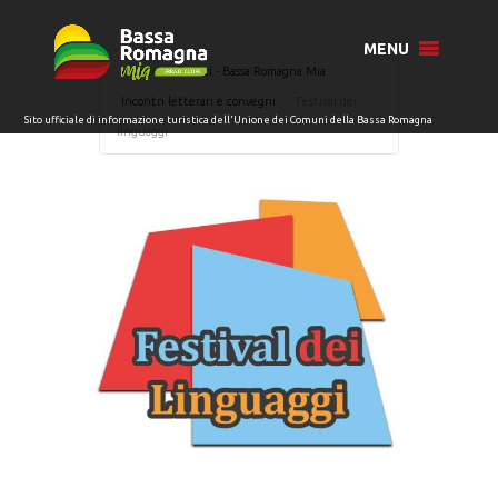
MENU
Home
Eventi - Bassa Romagna Mia
Incontri letterari e convegni
Festival dei
linguaggi