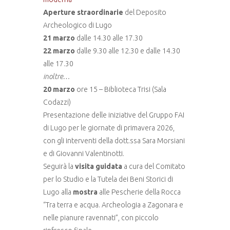
Aperture straordinarie
del Deposito
Archeologico di Lugo
21 marzo
dalle 14.30 alle 17.30
22 marzo
dalle 9.30 alle 12.30 e dalle 14.30
alle 17.30
inoltre…
20 marzo
ore 15 – Biblioteca Trisi (Sala
Codazzi)
Presentazione delle iniziative del Gruppo FAI
di Lugo per le giornate di primavera 2026,
con gli interventi della dott.ssa Sara Morsiani
e di Giovanni Valentinotti.
Seguirà la
visita guidata
a cura del Comitato
per lo Studio e la Tutela dei Beni Storici di
Lugo alla
mostra
alle Pescherie della Rocca
“Tra terra e acqua. Archeologia a Zagonara e
nelle pianure ravennati”, con piccolo