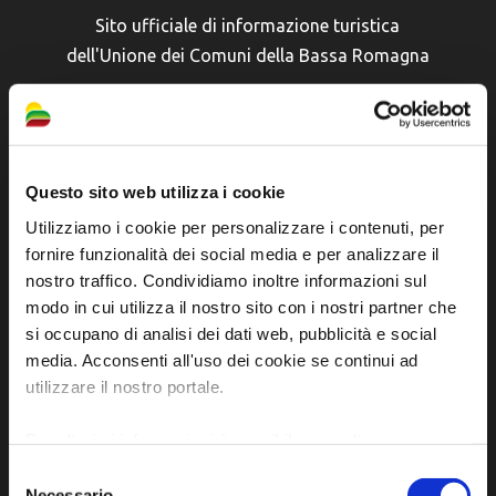
Sito ufficiale di informazione turistica
dell'Unione dei Comuni della Bassa Romagna
Piazza della Libertà, 13
48012 Bagnacavallo (RA)
Tel. +39 0545 280898
Questo sito web utilizza i cookie
turismo@unione.labassaromagna.it
Utilizziamo i cookie per personalizzare i contenuti, per
P.IVA e Cod. Fiscale 02291370399
fornire funzionalità dei social media e per analizzare il
P.E.C. pg.unione.labassaromagna.it@legalmail.it
nostro traffico. Condividiamo inoltre informazioni sul
modo in cui utilizza il nostro sito con i nostri partner che
si occupano di analisi dei dati web, pubblicità e social
media. Acconsenti all'uso dei cookie se continui ad
utilizzare il nostro portale.
Iscriviti alla newsletter
Per ulteriori informazioni è possibile consultare
l'informativa sulla
Privacy Policy
e la
Cookie Policy
.
Selezione
Necessario