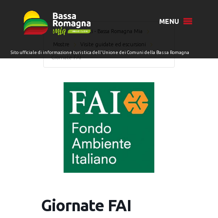
MENU
Home
Eventi - Bassa Romagna Mia
Mostre
Visite guidate ed escursioni
Giornate FAI
Giornate FAI