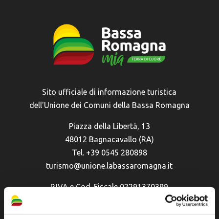
Sito ufficiale di informazione turistica
dell'Unione dei Comuni della Bassa Romagna
Piazza della Libertà, 13
48012 Bagnacavallo (RA)
Tel. +39 0545 280898
turismo@unione.labassaromagna.it
P.IVA e Cod. Fiscale 02291370399
P.E.C. pg.unione.labassaromagna.it@legalmail.it