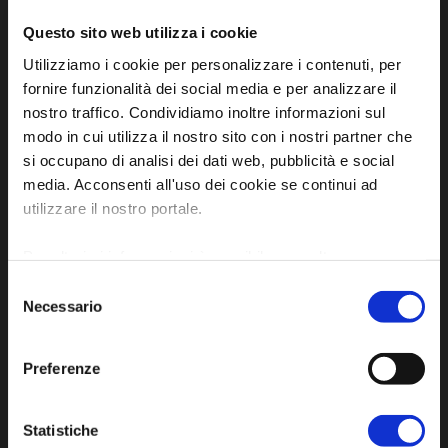
Questo sito web utilizza i cookie
Utilizziamo i cookie per personalizzare i contenuti, per
fornire funzionalità dei social media e per analizzare il
Iscriviti alla newsletter
nostro traffico. Condividiamo inoltre informazioni sul
modo in cui utilizza il nostro sito con i nostri partner che
si occupano di analisi dei dati web, pubblicità e social
Privacy policy
media. Acconsenti all'uso dei cookie se continui ad
Cookie policy
utilizzare il nostro portale.
Dichiarazione di accessibilità
Per ulteriori informazioni è possibile consultare
l'informativa sulla
Privacy Policy
e la
Cookie Policy
.
Selezione
Necessario
del
consenso
Preferenze
SCOPRI
Statistiche
Arte e Cultura