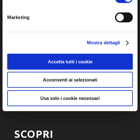
Marketing
Iscriviti alla newsletter
Mostra dettagli
Privacy policy
Accetta tutti i cookie
Cookie policy
Dichiarazione di accessibilità
Acconsenti ai selezionati
Usa solo i cookie necessari
SCOPRI