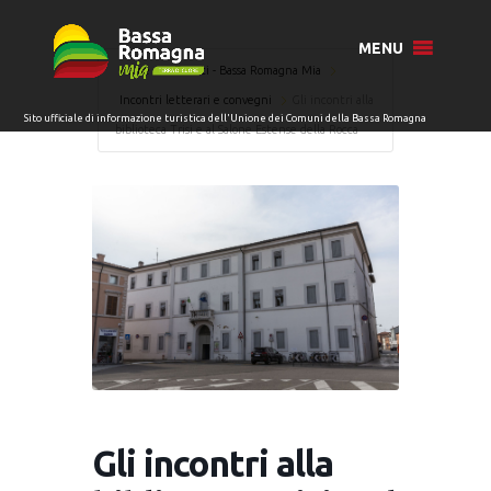
MENU
Home
Eventi - Bassa Romagna Mia
Incontri letterari e convegni
Gli incontri alla
biblioteca Trisi e al Salone Estense della Rocca
Gli incontri alla