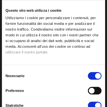
Questo sito web utilizza i cookie
Utilizziamo i cookie per personalizzare i contenuti, per
fornire funzionalità dei social media e per analizzare il
nostro traffico. Condividiamo inoltre informazioni sul
modo in cui utilizza il nostro sito con i nostri partner che
si occupano di analisi dei dati web, pubblicità e social
media. Acconsenti all'uso dei cookie se continui ad
Sito ufficiale di informazione turistica
utilizzare il nostro portale.
dell'Unione dei Comuni della Bassa Romagna
Per ulteriori informazioni è possibile consultare
Piazza della Libertà, 13
l'informativa sulla
Privacy Policy
e la
Cookie Policy
.
Selezione
48012 Bagnacavallo (RA)
Necessario
del
Tel. +39 0545 280898
consenso
turismo@unione.labassaromagna.it
Preferenze
P.IVA e Cod. Fiscale 02291370399
P.E.C. pg.unione.labassaromagna.it@legalmail.it
Statistiche