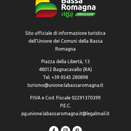
Sito ufficiale di informazione turistica
dell'Unione dei Comuni della Bassa
Romagna
Piazza della Libertà, 13
48012 Bagnacavallo (RA)
Tel. +39 0545 280898
turismo@unione.labassaromagna.it
P.IVA e Cod. Fiscale 02291370399
P.E.C.
pg.unione.labassaromagna.it@legalmail.it