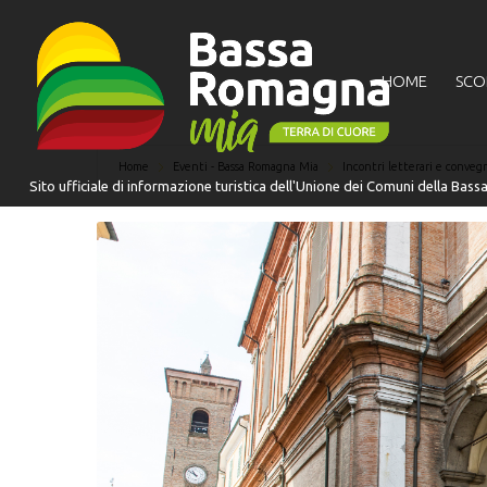
HOME
SCO
Home
Eventi - Bassa Romagna Mia
Incontri letterari e conveg