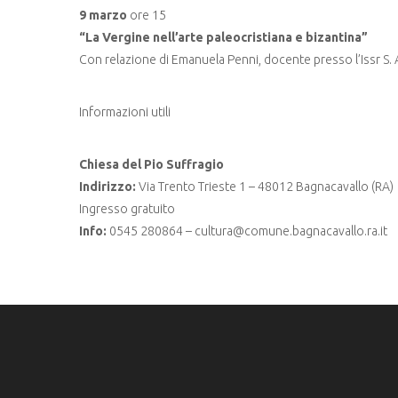
9 marzo
ore 15
“La Vergine nell’arte paleocristiana e bizantina”
Con relazione di Emanuela Penni, docente presso l’Issr S. Ap
Informazioni utili
Chiesa del Pio Suffragio
Indirizzo:
Via Trento Trieste 1 – 48012 Bagnacavallo (RA)
Ingresso gratuito
Info:
0545 280864 – cultura@comune.bagnacavallo.ra.it