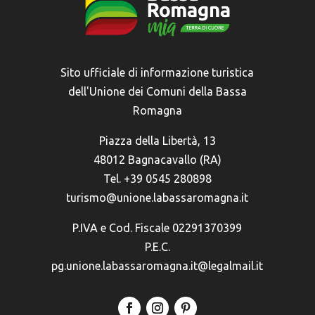
Sito ufficiale di informazione turistica
dell'Unione dei Comuni della Bassa
Romagna
Piazza della Libertà, 13
48012 Bagnacavallo (RA)
Tel. +39 0545 280898
turismo@unione.labassaromagna.it
P.IVA e Cod. Fiscale 02291370399
P.E.C.
pg.unione.labassaromagna.it@legalmail.it