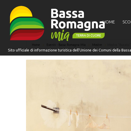
HOME
SCO
Home
Eventi - Bassa Romagna Mia
Mostre
Mostra “Bucato”