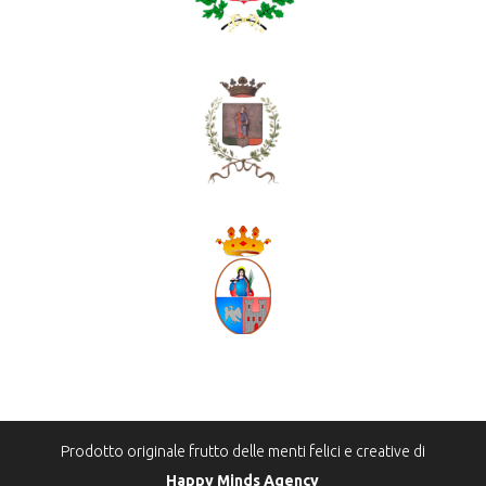
Prodotto originale frutto delle menti felici e creative di
Happy Minds Agency