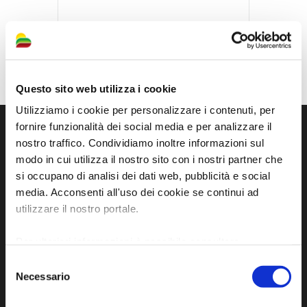
Questo sito web utilizza i cookie
Utilizziamo i cookie per personalizzare i contenuti, per
fornire funzionalità dei social media e per analizzare il
nostro traffico. Condividiamo inoltre informazioni sul
modo in cui utilizza il nostro sito con i nostri partner che
si occupano di analisi dei dati web, pubblicità e social
media. Acconsenti all'uso dei cookie se continui ad
utilizzare il nostro portale.
Per ulteriori informazioni è possibile consultare
l'informativa sulla
Privacy Policy
e la
Cookie Policy
.
Sito ufficiale di informazione turistica
Selezione
Necessario
del
dell'Unione dei Comuni della Bassa Romagna
consenso