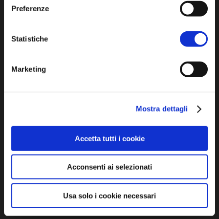
Piazza della Libertà, 13
Preferenze
48012 Bagnacavallo (RA)
Tel. +39 0545 280898
Statistiche
turismo@unione.labassaromagna.it
P.IVA e Cod. Fiscale 02291370399
Marketing
P.E.C. pg.unione.labassaromagna.it@legalmail.it
Mostra dettagli
Accetta tutti i cookie
Iscriviti alla newsletter
Acconsenti ai selezionati
Privacy policy
Cookie policy
Usa solo i cookie necessari
Dichiarazione di accessibilità