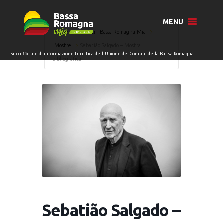
MENU
Home
Eventi - Bassa Romagna Mia
Mostre
Sebatião Salgado – Mostra
bibliografica
Sebatião Salgado –