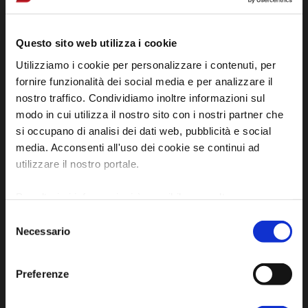
P.E.C. pg.unione.labassaromagna.it@legalmail.it
Questo sito web utilizza i cookie
Utilizziamo i cookie per personalizzare i contenuti, per
fornire funzionalità dei social media e per analizzare il
nostro traffico. Condividiamo inoltre informazioni sul
Iscriviti alla newsletter
modo in cui utilizza il nostro sito con i nostri partner che
si occupano di analisi dei dati web, pubblicità e social
media. Acconsenti all'uso dei cookie se continui ad
Privacy policy
utilizzare il nostro portale.
Cookie policy
Dichiarazione di accessibilità
Per ulteriori informazioni è possibile consultare
l'informativa sulla
Privacy Policy
e la
Cookie Policy
.
Selezione
Necessario
del
consenso
Preferenze