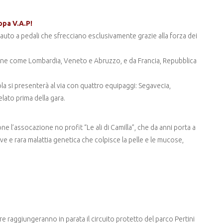
opa V.A.P!
 auto a pedali che sfrecciano esclusivamente grazie alla forza dei
iane come Lombardia, Veneto e Abruzzo, e da Francia, Repubblica
la si presenterà al via con quattro equipaggi: Segavecia,
lato prima della gara.
e l’assocazione no profit “Le ali di Camilla”, che da anni porta a
ave e rara malattia genetica che colpisce la pelle e le mucose,
re raggiungeranno in parata il circuito protetto del parco Pertini