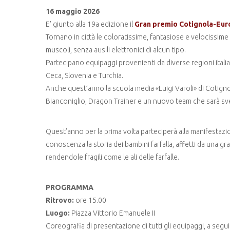
16 maggio 2026
E’ giunto alla 19a edizione il
Gran premio Cotignola-Eur
Tornano in città le coloratissime, fantasiose e velocissime
muscoli, senza ausili elettronici di alcun tipo.
Partecipano equipaggi provenienti da diverse regioni ital
Ceca, Slovenia e Turchia.
Anche quest’anno la scuola media «Luigi Varoli» di Cotigno
Bianconiglio, Dragon Trainer e un nuovo team che sarà sve
Quest’anno per la prima volta parteciperà alla manifestazion
conoscenza la storia dei bambini farfalla, affetti da una gr
rendendole fragili come le ali delle farfalle.
PROGRAMMA
Ritrovo:
ore 15.00
Luogo:
Piazza Vittorio Emanuele II
Coreografia di presentazione di tutti gli equipaggi, a segui