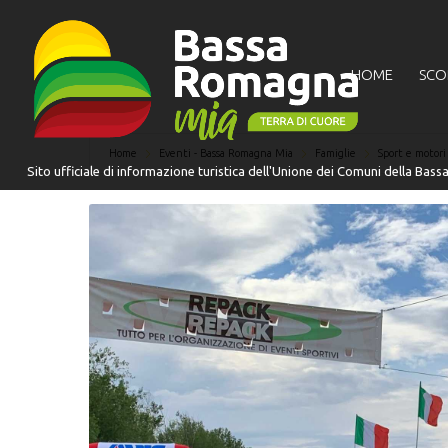
HOME
SCO
Home
Eventi - Bassa Romagna Mia
Famiglie
Sport e motori