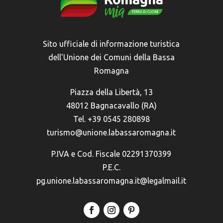
Sito ufficiale di informazione turistica
dell'Unione dei Comuni della Bassa
Romagna
Piazza della Libertà, 13
48012 Bagnacavallo (RA)
Tel. +39 0545 280898
turismo@unione.labassaromagna.it
P.IVA e Cod. Fiscale 02291370399
P.E.C.
pg.unione.labassaromagna.it@legalmail.it