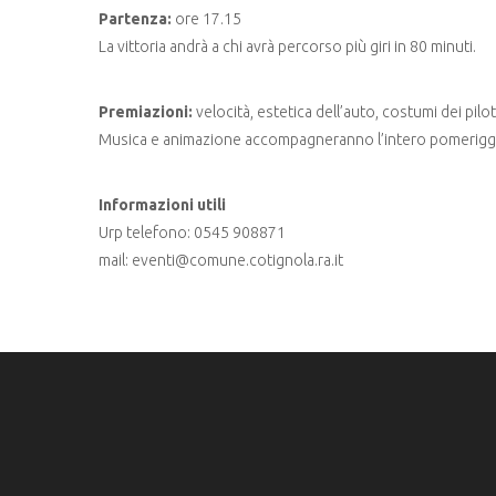
Partenza:
ore 17.15
La vittoria andrà a chi avrà percorso più giri in 80 minuti.
Premiazioni:
velocità, estetica dell’auto, costumi dei pil
Musica e animazione accompagneranno l’intero pomerigg
Informazioni utili
Urp telefono: 0545 908871
mail: eventi@comune.cotignola.ra.it