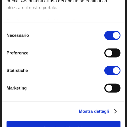
media. Acconsenti all'uso dei cookie se continui ad
P.IVA e Cod. Fiscale 02291370399
utilizzare il nostro portale.
P.E.C. pg.unione.labassaromagna.it@legalmail.it
Per ulteriori informazioni è possibile consultare
l'informativa sulla
Privacy Policy
e la
Cookie Policy
.
Selezione
Necessario
del
consenso
Iscriviti alla newsletter
Preferenze
Statistiche
Privacy policy
Cookie policy
Dichiarazione di accessibilità
Marketing
Mostra dettagli