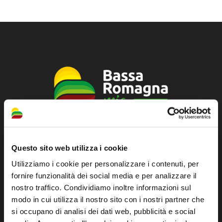
Sito ufficiale di informazione turistica
Questo sito web utilizza i cookie
dell'Unione dei Comuni della Bassa Romagna
Utilizziamo i cookie per personalizzare i contenuti, per
Piazza della Libertà, 13
fornire funzionalità dei social media e per analizzare il
48012 Bagnacavallo (RA)
nostro traffico. Condividiamo inoltre informazioni sul
Tel. +39 0545 280898
modo in cui utilizza il nostro sito con i nostri partner che
turismo@unione.labassaromagna.it
si occupano di analisi dei dati web, pubblicità e social