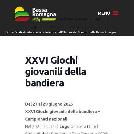
MENU
Home
Eventi - Bassa Romagna Mia
Sport
e motori
XXVI Giochi giovanili della bandiera
XXVI Giochi
giovanili della
bandiera
Dal 27 al 29 giugno 2025
XXVI Giochi giovanili della bandiera –
Campionati nazionali
Nel 2025 la città di
Lugo
ospiterà i Giochi
Giovanili della Bandiera e Para Tenzone 2025.