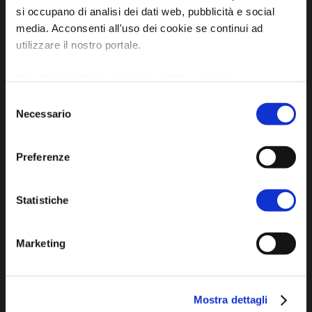
si occupano di analisi dei dati web, pubblicità e social
media. Acconsenti all'uso dei cookie se continui ad
utilizzare il nostro portale.
SCOPRI
Per ulteriori informazioni è possibile consultare
l'informativa sulla
Privacy Policy
e la
Cookie Policy
.
Selezione
Arte e Cultura
Necessario
del
consenso
Ambiente e natura
Preferenze
Personaggi, storia e tradizioni
Statistiche
ASSAPORA
Marketing
Luoghi del gusto
Prodotti Enogastronomici
Ricette della tradizione
Mostra dettagli