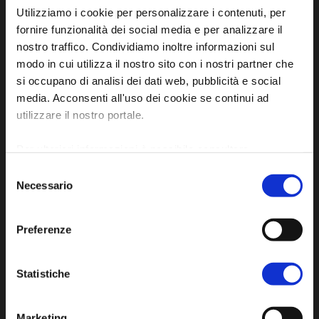
Utilizziamo i cookie per personalizzare i contenuti, per
fornire funzionalità dei social media e per analizzare il
nostro traffico. Condividiamo inoltre informazioni sul
modo in cui utilizza il nostro sito con i nostri partner che
Sito ufficiale di informazione turistica
si occupano di analisi dei dati web, pubblicità e social
dell'Unione dei Comuni della Bassa Romagna
media. Acconsenti all'uso dei cookie se continui ad
utilizzare il nostro portale.
Piazza della Libertà, 13
48012 Bagnacavallo (RA)
Per ulteriori informazioni è possibile consultare
Tel. +39 0545 280898
l'informativa sulla
Privacy Policy
e la
Cookie Policy
.
Selezione
turismo@unione.labassaromagna.it
Necessario
del
consenso
P.IVA e Cod. Fiscale 02291370399
P.E.C. pg.unione.labassaromagna.it@legalmail.it
Preferenze
Statistiche
Marketing