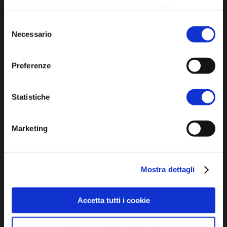
Per ulteriori informazioni è possibile consultare
l'informativa sulla
Privacy Policy
e la
Cookie Policy
.
Selezione
Iscriviti alla newsletter
Necessario
del
consenso
Preferenze
Privacy policy
Cookie policy
Statistiche
Dichiarazione di accessibilità
Marketing
Mostra dettagli
SCOPRI
Accetta tutti i cookie
Arte e Cultura