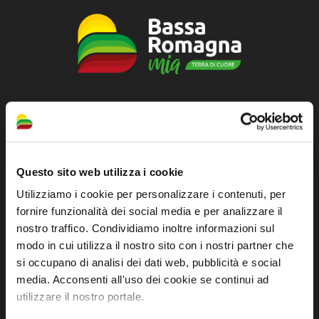
Sito ufficiale di informazione turistica
dell'Unione dei Comuni della Bassa Romagna
Piazza della Libertà, 13
Questo sito web utilizza i cookie
48012 Bagnacavallo (RA)
Utilizziamo i cookie per personalizzare i contenuti, per
Tel. +39 0545 280898
fornire funzionalità dei social media e per analizzare il
turismo@unione.labassaromagna.it
nostro traffico. Condividiamo inoltre informazioni sul
modo in cui utilizza il nostro sito con i nostri partner che
P.IVA e Cod. Fiscale 02291370399
si occupano di analisi dei dati web, pubblicità e social
P.E.C. pg.unione.labassaromagna.it@legalmail.it
media. Acconsenti all'uso dei cookie se continui ad
utilizzare il nostro portale.