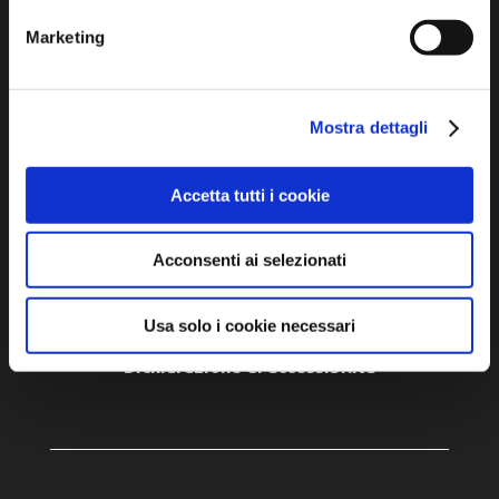
Marketing
P.IVA e Cod. Fiscale 02291370399
P.E.C. pg.unione.labassaromagna.it@legalmail.it
Mostra dettagli
Accetta tutti i cookie
Iscriviti alla newsletter
Acconsenti ai selezionati
Privacy policy
Usa solo i cookie necessari
Cookie policy
Dichiarazione di accessibilità