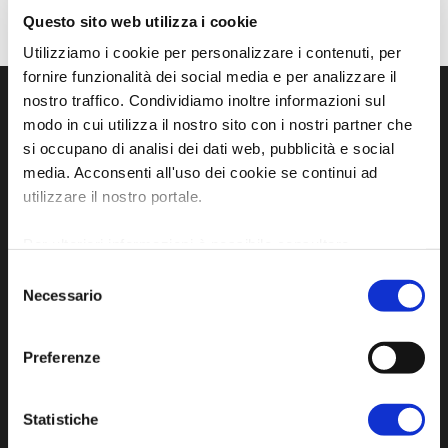
Questo sito web utilizza i cookie
Utilizziamo i cookie per personalizzare i contenuti, per
fornire funzionalità dei social media e per analizzare il
nostro traffico. Condividiamo inoltre informazioni sul
modo in cui utilizza il nostro sito con i nostri partner che
si occupano di analisi dei dati web, pubblicità e social
media. Acconsenti all'uso dei cookie se continui ad
utilizzare il nostro portale.
Per ulteriori informazioni è possibile consultare
l'informativa sulla
Privacy Policy
e la
Cookie Policy
.
Selezione
Sito ufficiale di informazione turistica
Necessario
del
dell'Unione dei Comuni della Bassa Romagna
consenso
Preferenze
Piazza della Libertà, 13
48012 Bagnacavallo (RA)
Tel. +39 0545 280898
Statistiche
turismo@unione.labassaromagna.it