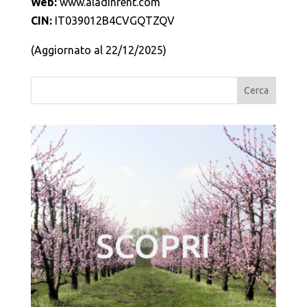
Web:
www.aladinrent.com
CIN:
IT039012B4CVGQTZQV
(Aggiornato al 22/12/2025)