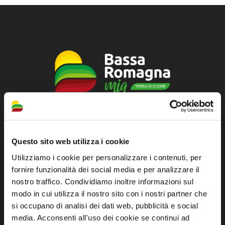
Sito ufficiale di informazione turistica
dell'Unione dei Comuni della Bassa Romagna
Questo sito web utilizza i cookie
Piazza della Libertà, 13
Utilizziamo i cookie per personalizzare i contenuti, per
48012 Bagnacavallo (RA)
fornire funzionalità dei social media e per analizzare il
nostro traffico. Condividiamo inoltre informazioni sul
Tel. +39 0545 280898
modo in cui utilizza il nostro sito con i nostri partner che
turismo@unione.labassaromagna.it
si occupano di analisi dei dati web, pubblicità e social
P.IVA e Cod. Fiscale 02291370399
media. Acconsenti all'uso dei cookie se continui ad