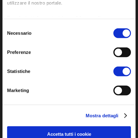
utilizzare il nostro portale.
P.E.C. pg.unione.labassaromagna.it@legalmail.it
Per ulteriori informazioni è possibile consultare
l'informativa sulla
Privacy Policy
e la
Cookie Policy
.
Selezione
Necessario
del
consenso
Iscriviti alla newsletter
Preferenze
Privacy policy
Statistiche
Cookie policy
Dichiarazione di accessibilità
Marketing
Mostra dettagli
Accetta tutti i cookie