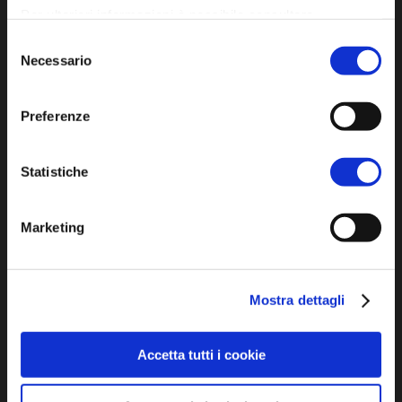
Per ulteriori informazioni è possibile consultare
l'informativa sulla
Privacy Policy
e la
Cookie Policy
.
Selezione
Iscriviti alla newsletter
Necessario
del
consenso
Preferenze
Privacy policy
Cookie policy
Statistiche
Dichiarazione di accessibilità
Marketing
Mostra dettagli
SCOPRI
Accetta tutti i cookie
Arte e Cultura