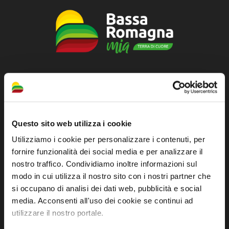
Sito ufficiale di informazione turistica
dell'Unione dei Comuni della Bassa Romagna
Piazza della Libertà, 13
Questo sito web utilizza i cookie
48012 Bagnacavallo (RA)
Utilizziamo i cookie per personalizzare i contenuti, per
Tel. +39 0545 280898
fornire funzionalità dei social media e per analizzare il
turismo@unione.labassaromagna.it
nostro traffico. Condividiamo inoltre informazioni sul
modo in cui utilizza il nostro sito con i nostri partner che
P.IVA e Cod. Fiscale 02291370399
si occupano di analisi dei dati web, pubblicità e social
P.E.C. pg.unione.labassaromagna.it@legalmail.it
media. Acconsenti all'uso dei cookie se continui ad
utilizzare il nostro portale.