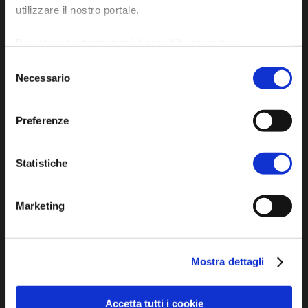
utilizzare il nostro portale.
P.E.C. pg.unione.labassaromagna.it@legalmail.it
Per ulteriori informazioni è possibile consultare
l'informativa sulla
Privacy Policy
e la
Cookie Policy
.
Selezione
Necessario
del
consenso
Iscriviti alla newsletter
Preferenze
Privacy policy
Statistiche
Cookie policy
Dichiarazione di accessibilità
Marketing
Mostra dettagli
Accetta tutti i cookie