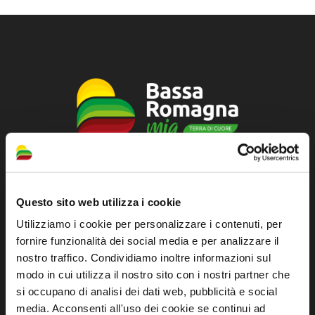
Sito ufficiale di informazione turistica
dell'Unione dei Comuni della Bassa Romagna
Questo sito web utilizza i cookie
Utilizziamo i cookie per personalizzare i contenuti, per
Piazza della Libertà, 13
fornire funzionalità dei social media e per analizzare il
48012 Bagnacavallo (RA)
nostro traffico. Condividiamo inoltre informazioni sul
Tel. +39 0545 280898
modo in cui utilizza il nostro sito con i nostri partner che
turismo@unione.labassaromagna.it
si occupano di analisi dei dati web, pubblicità e social
media. Acconsenti all'uso dei cookie se continui ad
P.IVA e Cod. Fiscale 02291370399