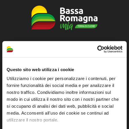
Sito ufficiale di informazione turistica
dell'Unione dei Comuni della Bassa Romagna
Piazza della Libertà, 13
Questo sito web utilizza i cookie
48012 Bagnacavallo (RA)
Utilizziamo i cookie per personalizzare i contenuti, per
Tel. +39 0545 280898
fornire funzionalità dei social media e per analizzare il
turismo@unione.labassaromagna.it
nostro traffico. Condividiamo inoltre informazioni sul
modo in cui utilizza il nostro sito con i nostri partner che
P.IVA e Cod. Fiscale 02291370399
si occupano di analisi dei dati web, pubblicità e social
P.E.C. pg.unione.labassaromagna.it@legalmail.it
media. Acconsenti all'uso dei cookie se continui ad
utilizzare il nostro portale.