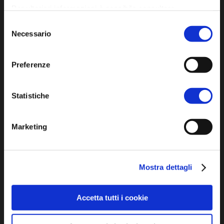
Per ulteriori informazioni è possibile consultare
l'informativa sulla
Privacy Policy
e la
Cookie Policy
.
Selezione
Iscriviti alla newsletter
Necessario
del
consenso
Preferenze
Privacy policy
Cookie policy
Statistiche
Dichiarazione di accessibilità
Marketing
Mostra dettagli
SCOPRI
Accetta tutti i cookie
Arte e Cultura