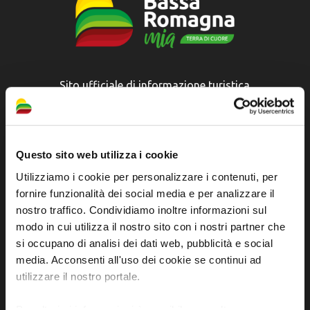
Sito ufficiale di informazione turistica
dell'Unione dei Comuni della Bassa Romagna
Piazza della Libertà, 13
48012 Bagnacavallo (RA)
Questo sito web utilizza i cookie
Tel. +39 0545 280898
Utilizziamo i cookie per personalizzare i contenuti, per
turismo@unione.labassaromagna.it
fornire funzionalità dei social media e per analizzare il
nostro traffico. Condividiamo inoltre informazioni sul
P.IVA e Cod. Fiscale 02291370399
modo in cui utilizza il nostro sito con i nostri partner che
P.E.C. pg.unione.labassaromagna.it@legalmail.it
si occupano di analisi dei dati web, pubblicità e social
media. Acconsenti all'uso dei cookie se continui ad
utilizzare il nostro portale.
Per ulteriori informazioni è possibile consultare