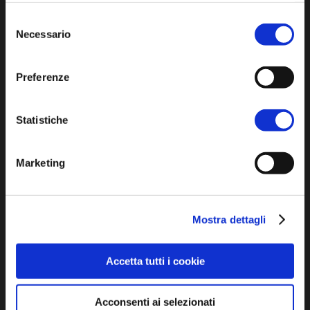
l'informativa sulla
Privacy Policy
e la
Cookie Policy
.
Selezione
Iscriviti alla newsletter
Necessario
del
consenso
Privacy policy
Preferenze
Cookie policy
Dichiarazione di accessibilità
Statistiche
Marketing
Mostra dettagli
SCOPRI
Accetta tutti i cookie
Arte e Cultura
Ambiente e natura
Acconsenti ai selezionati