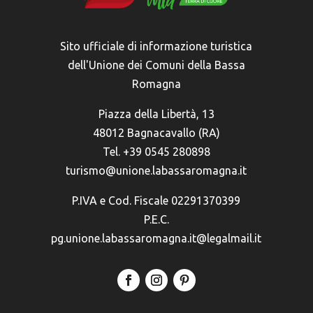
Sito ufficiale di informazione turistica
dell'Unione dei Comuni della Bassa
Romagna
Piazza della Libertà, 13
48012 Bagnacavallo (RA)
Tel. +39 0545 280898
turismo@unione.labassaromagna.it
P.IVA e Cod. Fiscale 02291370399
P.E.C.
pg.unione.labassaromagna.it@legalmail.it