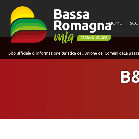
per:
HOME
SCO
B