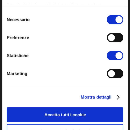
Per ulteriori informazioni è possibile consultare
l'informativa sulla
Privacy Policy
e la
Cookie Policy
.
Selezione
Iscriviti alla newsletter
Necessario
del
consenso
Preferenze
Privacy policy
Cookie policy
Statistiche
Dichiarazione di accessibilità
Marketing
Mostra dettagli
SCOPRI
Accetta tutti i cookie
Arte e Cultura