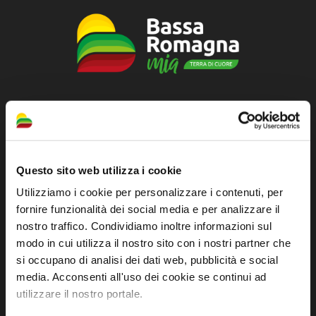
Sito ufficiale di informazione turistica
dell'Unione dei Comuni della Bassa Romagna
Piazza della Libertà, 13
Questo sito web utilizza i cookie
48012 Bagnacavallo (RA)
Utilizziamo i cookie per personalizzare i contenuti, per
Tel. +39 0545 280898
fornire funzionalità dei social media e per analizzare il
turismo@unione.labassaromagna.it
nostro traffico. Condividiamo inoltre informazioni sul
modo in cui utilizza il nostro sito con i nostri partner che
P.IVA e Cod. Fiscale 02291370399
si occupano di analisi dei dati web, pubblicità e social
P.E.C. pg.unione.labassaromagna.it@legalmail.it
media. Acconsenti all'uso dei cookie se continui ad
utilizzare il nostro portale.