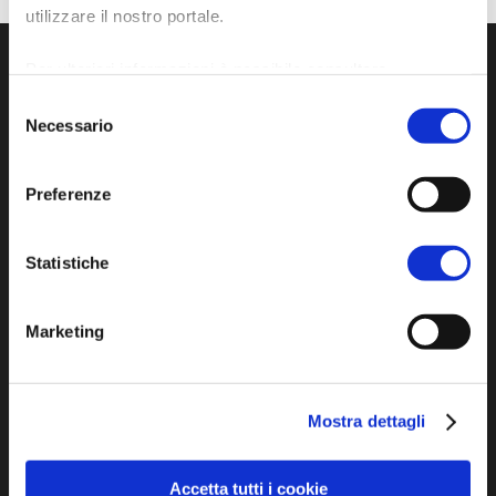
utilizzare il nostro portale.
Per ulteriori informazioni è possibile consultare
l'informativa sulla
Privacy Policy
e la
Cookie Policy
.
Selezione
Necessario
del
consenso
Preferenze
Statistiche
Sito ufficiale di informazione turistica
dell'Unione dei Comuni della Bassa Romagna
Marketing
Piazza della Libertà, 13
48012 Bagnacavallo (RA)
Tel. +39 0545 280898
Mostra dettagli
turismo@unione.labassaromagna.it
Accetta tutti i cookie
P.IVA e Cod. Fiscale 02291370399